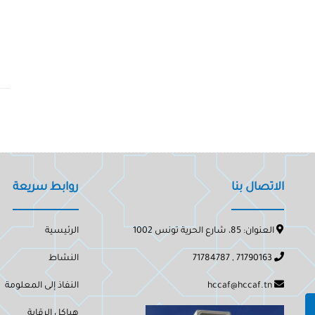
الاتصال بنا
روابط سريعة
العنوان: 85، شارع الحرية تونس 1002
الرئيسية
71790163 , 71784787
النشاط
hccaf@hccaf.tn
النفاذ إلى المعلومة
هياكل الرقابة