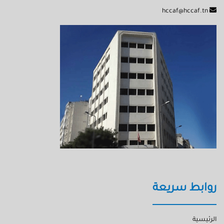
hccaf@hccaf.tn
روابط سريعة
الرئيسية