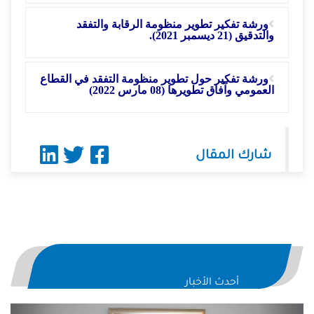
ورشة تفكير تطوير منظومة الرقابة والتفقد
والتدقيق (21 ديسمبر 2021).
ورشة تفكير حول تطوير منظومة التفقد في القطاع
العمومي وآفاق تطويرها (08 مارس 2022)
شارك المقال
أحدث الأخبار
evious
Next