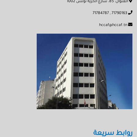
العنوان: 85، شارع الحرية تونس 1002
71790163 , 71784787
hccaf@hccaf.tn
روابط سريعة