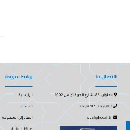
الاتصال بنا
روابط سريعة
العنوان: 85، شارع الحرية تونس 1002
الرئيسية
71790163 , 71784787
النشاط
hccaf@hccaf.tn
النفاذ إلى المعلومة
هياكل الرقابة