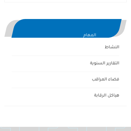
المهام
النشاط
التقارير السنوية
فضاء المراقب
هياكل الرقابة