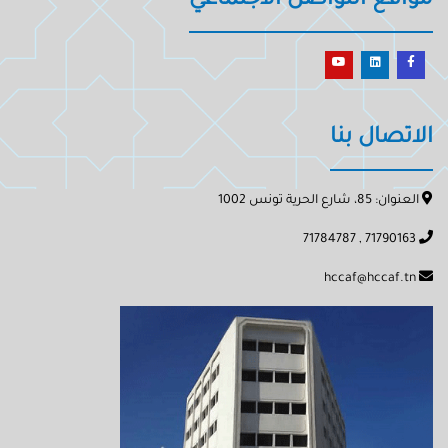
مواقع التواصل الاجتماعي
الاتصال بنا
العنوان: 85، شارع الحرية تونس 1002
71790163 , 71784787
hccaf@hccaf.tn