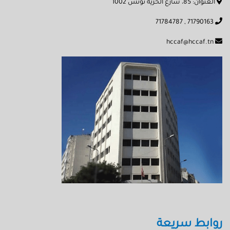
العنوان: 85، شارع الحرية تونس 1002
71790163 , 71784787
hccaf@hccaf.tn
روابط سريعة