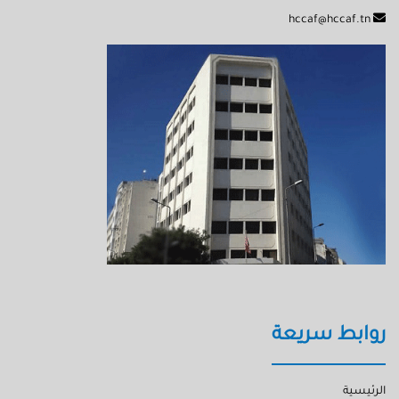
hccaf@hccaf.tn
روابط سريعة
الرئيسية