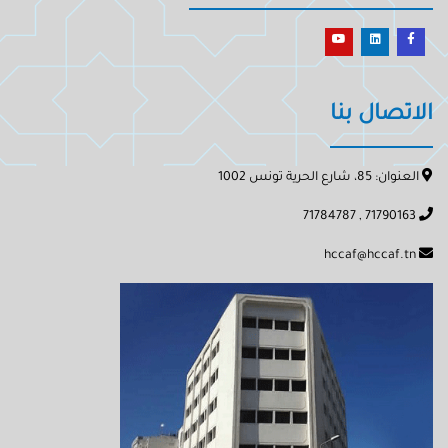
الاتصال بنا
العنوان: 85، شارع الحرية تونس 1002
71790163 , 71784787
hccaf@hccaf.tn