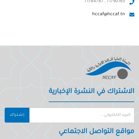
71790163 , 71784787
hccaf@hccaf.tn
الاشتراك في النشرة الإخبارية
إشتراك
مواقع التواصل الاجتماعي