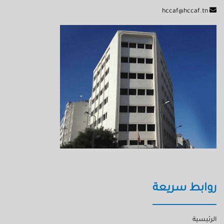
hccaf@hccaf.tn
روابط سريعة
الرئيسية