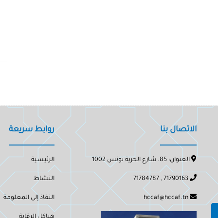
الاتصال بنا
روابط سريعة
العنوان: 85، شارع الحرية تونس 1002
الرئيسية
71790163 , 71784787
النشاط
hccaf@hccaf.tn
النفاذ إلى المعلومة
هياكل الرقابة