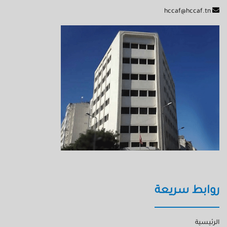
hccaf@hccaf.tn
روابط سريعة
الرئيسية