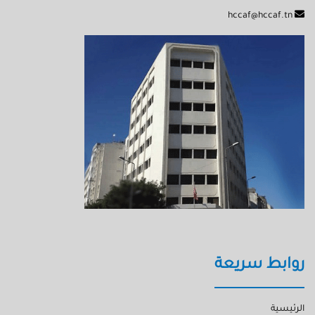
hccaf@hccaf.tn
روابط سريعة
الرئيسية