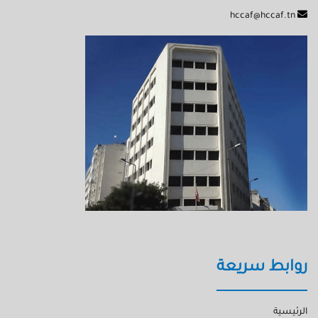
hccaf@hccaf.tn
روابط سريعة
الرئيسية