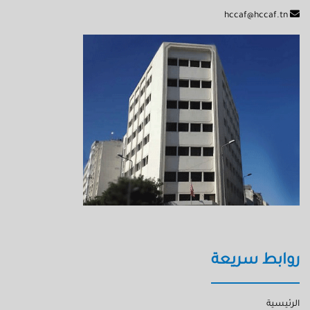
hccaf@hccaf.tn
روابط سريعة
الرئيسية