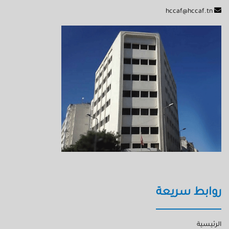
hccaf@hccaf.tn
روابط سريعة
الرئيسية