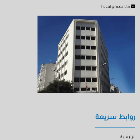
hccaf@hccaf.tn
روابط سريعة
الرئيسية