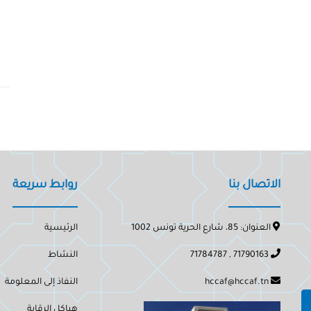
الاتصال بنا
روابط سريعة
العنوان: 85، شارع الحرية تونس 1002
الرئيسية
71790163 , 71784787
النشاط
hccaf@hccaf.tn
النفاذ إلى المعلومة
هياكل الرقابة