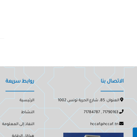
الاتصال بنا
روابط سريعة
العنوان: 85، شارع الحرية تونس 1002
الرئيسية
71790163 , 71784787
النشاط
hccaf@hccaf.tn
النفاذ إلى المعلومة
هياكل الرقابة