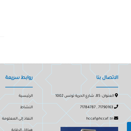
الاتصال بنا
روابط سريعة
العنوان: 85، شارع الحرية تونس 1002
الرئيسية
71790163 , 71784787
النشاط
hccaf@hccaf.tn
النفاذ إلى المعلومة
هياكل الرقابة