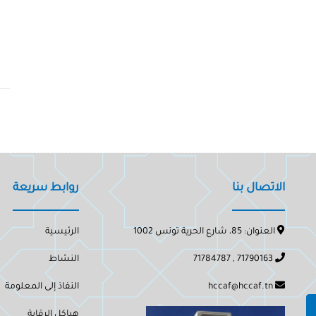
الاتصال بنا
روابط سريعة
العنوان: 85، شارع الحرية تونس 1002
الرئيسية
71790163 , 71784787
النشاط
hccaf@hccaf.tn
النفاذ إلى المعلومة
هياكل الرقابة