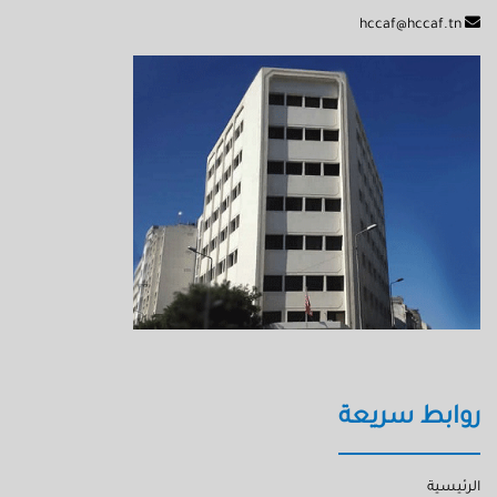
hccaf@hccaf.tn
روابط سريعة
الرئيسية