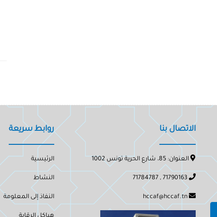
الاتصال بنا
روابط سريعة
العنوان: 85، شارع الحرية تونس 1002
الرئيسية
71790163 , 71784787
النشاط
hccaf@hccaf.tn
النفاذ إلى المعلومة
هياكل الرقابة