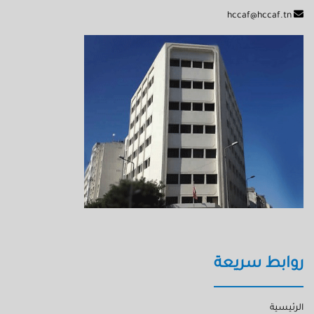
hccaf@hccaf.tn
روابط سريعة
الرئيسية