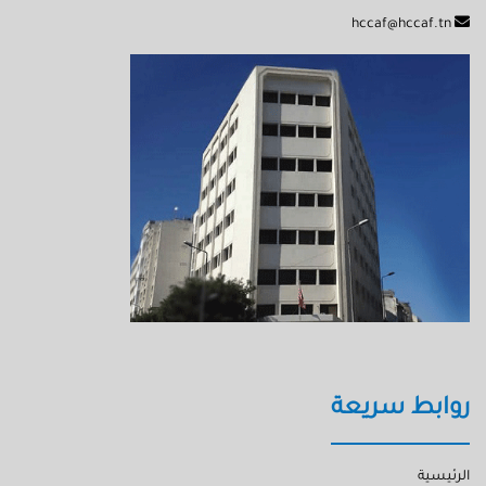
hccaf@hccaf.tn
روابط سريعة
الرئيسية