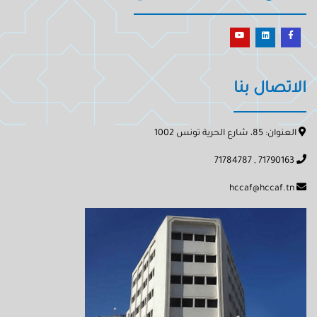
الاتصال بنا
العنوان: 85، شارع الحرية تونس 1002
71790163 , 71784787
hccaf@hccaf.tn