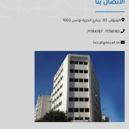
الاتصال بنا
العنوان: 85، شارع الحرية تونس 1002
71790163 , 71784787
hccaf@hccaf.tn